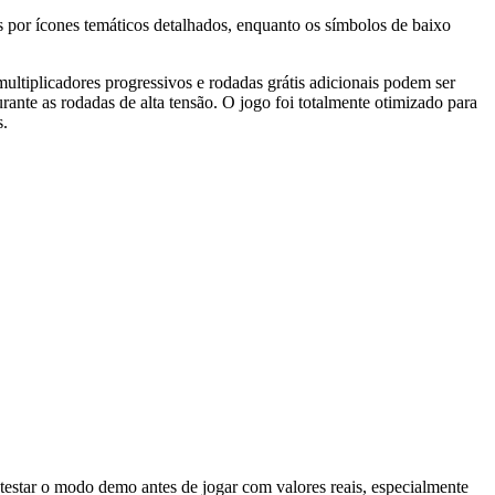
 por ícones temáticos detalhados, enquanto os símbolos de baixo
ltiplicadores progressivos e rodadas grátis adicionais podem ser
ante as rodadas de alta tensão. O jogo foi totalmente otimizado para
s.
star o modo demo antes de jogar com valores reais, especialmente