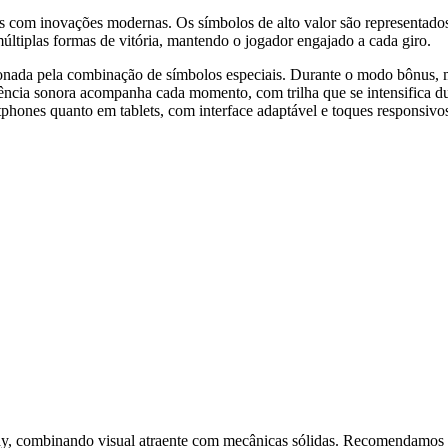
 com inovações modernas. Os símbolos de alto valor são representados
múltiplas formas de vitória, mantendo o jogador engajado a cada giro.
nada pela combinação de símbolos especiais. Durante o modo bônus, mu
ência sonora acompanha cada momento, com trilha que se intensifica dur
tphones quanto em tablets, com interface adaptável e toques responsivo
y, combinando visual atraente com mecânicas sólidas. Recomendamos te