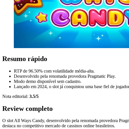
Resumo rápido
RTP de 96.50% com volatilidade média-alta.
Desenvolvido pela renomada provedora Pragmatic Play.
Modo demo disponível sem cadastro.
Lançado em 2024, o slot já conquistou uma base fiel de jogador
Nota editorial:
3.5/5
Review completo
O slot All Ways Candy, desenvolvido pela renomada provedora Pragmat
destaca no competitivo mercado de cassinos online brasileiros.