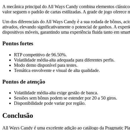
A mecânica principal do All Ways Candy combina elementos clássicos
valor seguem o padrão de cartas estilizadas. A grade de jogo oferece 
Um dos diferenciais do All Ways Candy é a sua rodada de bônus, acio
ativados, elevando significativamente o potencial de ganhos. A experi
dispositivos móveis, garantindo uma experiência fluida tanto em smar
Pontos fortes
RTP competitivo de 96.50%.
Volatilidade média-alta adequada para diferentes perfis.
Modo demo disponível para testes.
Temática envolvente e visual de alta qualidade.
Pontos de atenção
Volatilidade média-alta exige gestão de banca.
Sessões sem bônus podem se estender por 20 a 50 giros.
Disponibilidade pode variar por região.
Conclusão
All Ways Candy é uma excelente adição ao catálogo da Pragmatic Pla