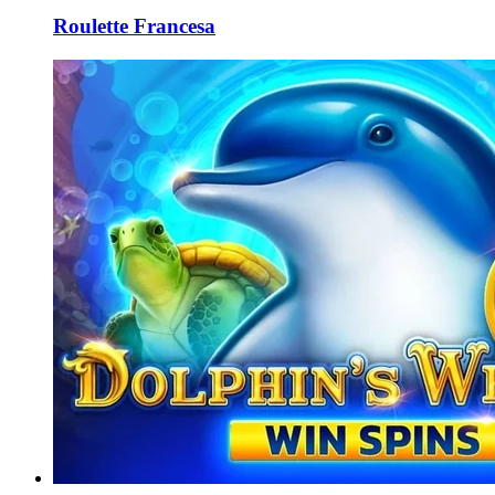
Roulette Francesa