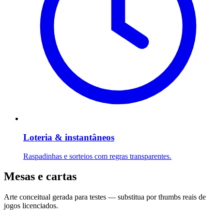
Loteria & instantâneos
Raspadinhas e sorteios com regras transparentes.
Mesas e cartas
Arte conceitual gerada para testes — substitua por thumbs reais de
jogos licenciados.