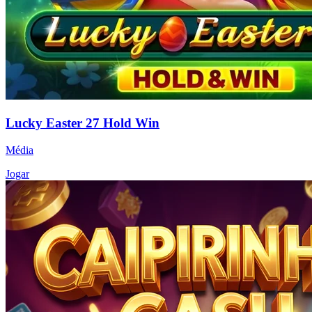
Lucky Easter 27 Hold Win
Média
Jogar