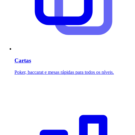
Cartas
Poker, baccarat e mesas rápidas para todos os níveis.