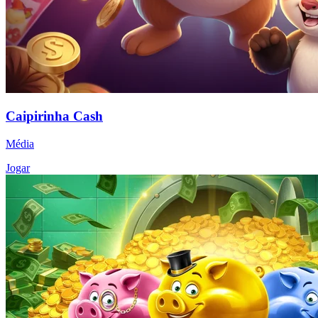
Caipirinha Cash
Média
Jogar