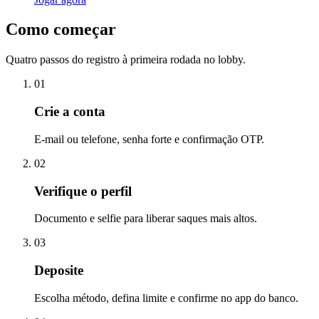
Como começar
Quatro passos do registro à primeira rodada no lobby.
01
Crie a conta
E-mail ou telefone, senha forte e confirmação OTP.
02
Verifique o perfil
Documento e selfie para liberar saques mais altos.
03
Deposite
Escolha método, defina limite e confirme no app do banco.