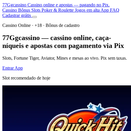
77Ggcassino
Cassino online e apostas — pagando no Pix.
Cassino
Bônus
Slots
Poker & Roulette
Jogos em alta
App
FAQ
Cadastrar grátis
Cassino Online · +18 · Bônus de cadastro
77Ggcassino — cassino online, caça-
níqueis e apostas com pagamento via Pix
Slots, Fortune Tiger, Aviator, Mines e mesas ao vivo. Pix sem taxas.
Entrar
App
Slot recomendado de hoje