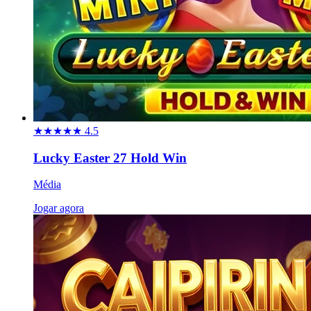
★★★★★
4.5
Lucky Easter 27 Hold Win
Média
Jogar agora