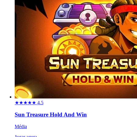
★★★★★
4.5
Sun Treasure Hold And Win
Média
Jogar agora