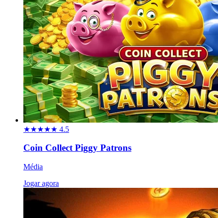
★★★★★
4.5
Coin Collect Piggy Patrons
Média
Jogar agora