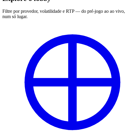
Filtre por provedor, volatilidade e RTP — do pré-jogo ao ao vivo,
num só lugar.