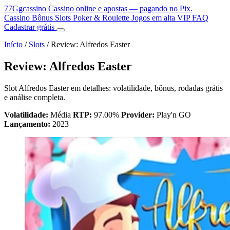
77Ggcassino
Cassino online e apostas — pagando no Pix.
Cassino
Bônus
Slots
Poker & Roulette
Jogos em alta
VIP
FAQ
Cadastrar grátis
Início
/
Slots
/
Review: Alfredos Easter
Review: Alfredos Easter
Slot Alfredos Easter em detalhes: volatilidade, bônus, rodadas grátis
e análise completa.
Volatilidade:
Média
RTP:
97.00%
Provider:
Play'n GO
Lançamento:
2023