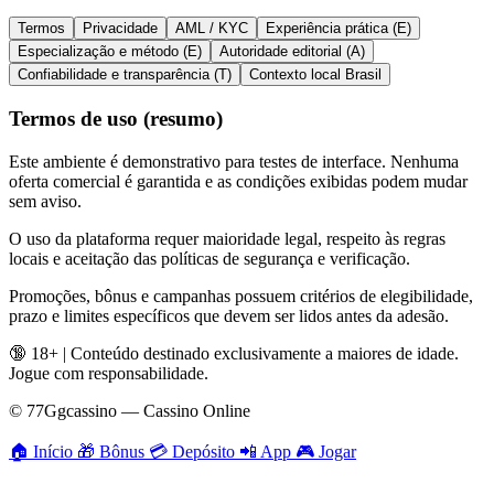
Termos
Privacidade
AML / KYC
Experiência prática (E)
Especialização e método (E)
Autoridade editorial (A)
Confiabilidade e transparência (T)
Contexto local Brasil
Termos de uso (resumo)
Este ambiente é demonstrativo para testes de interface. Nenhuma
oferta comercial é garantida e as condições exibidas podem mudar
sem aviso.
O uso da plataforma requer maioridade legal, respeito às regras
locais e aceitação das políticas de segurança e verificação.
Promoções, bônus e campanhas possuem critérios de elegibilidade,
prazo e limites específicos que devem ser lidos antes da adesão.
🔞 18+ | Conteúdo destinado exclusivamente a maiores de idade.
Jogue com responsabilidade.
© 77Ggcassino — Cassino Online
🏠
Início
🎁
Bônus
💳
Depósito
📲
App
🎮
Jogar