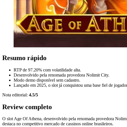
Resumo rápido
RTP de 97.20% com volatilidade alta.
Desenvolvido pela renomada provedora Nolimit City.
Modo demo disponível sem cadastro.
Lançado em 2025, o slot já conquistou uma base fiel de jogador
Nota editorial:
4.5/5
Review completo
O slot Age Of Athena, desenvolvido pela renomada provedora Nolimit 
destaca no competitivo mercado de cassinos online brasileiros.