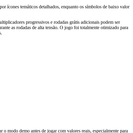
or ícones temáticos detalhados, enquanto os símbolos de baixo valor
iplicadores progressivos e rodadas grátis adicionais podem ser
ante as rodadas de alta tensão. O jogo foi totalmente otimizado para
s.
r o modo demo antes de jogar com valores reais, especialmente para