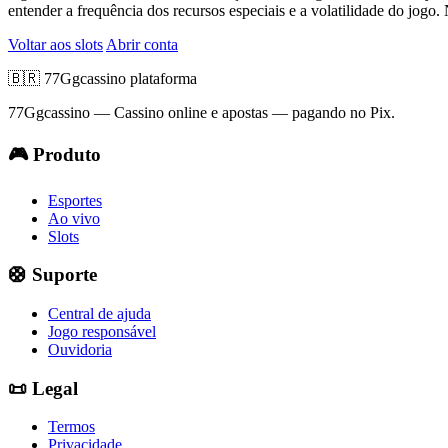
entender a frequência dos recursos especiais e a volatilidade do jogo
Voltar aos slots
Abrir conta
🇧🇷 77Ggcassino plataforma
77Ggcassino — Cassino online e apostas — pagando no Pix.
🎮
Produto
Esportes
Ao vivo
Slots
🛟
Suporte
Central de ajuda
Jogo responsável
Ouvidoria
📜
Legal
Termos
Privacidade