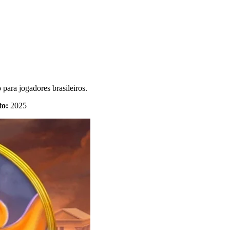
para jogadores brasileiros.
o:
2025