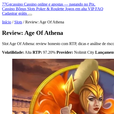
77Ggcassino
Cassino online e apostas — pagando no Pix.
Cassino
Bônus
Slots
Poker & Roulette
Jogos em alta
VIP
FAQ
Cadastrar grátis
Início
/
Slots
/
Review: Age Of Athena
Review: Age Of Athena
Slot Age Of Athena: review honesto com RTP, dicas e análise de risco 
Volatilidade:
Alta
RTP:
97.20%
Provider:
Nolimit City
Lançament