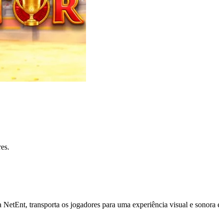
es.
 NetEnt, transporta os jogadores para uma experiência visual e sonor