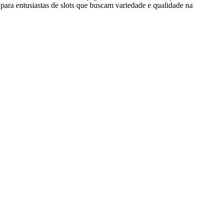
 para entusiastas de slots que buscam variedade e qualidade na