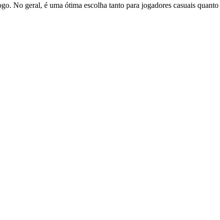
 jogo. No geral, é uma ótima escolha tanto para jogadores casuais quanto