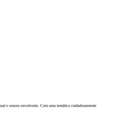
isual e sonora envolvente. Com uma temática cuidadosamente