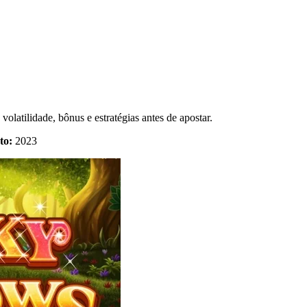
latilidade, bônus e estratégias antes de apostar.
to:
2023