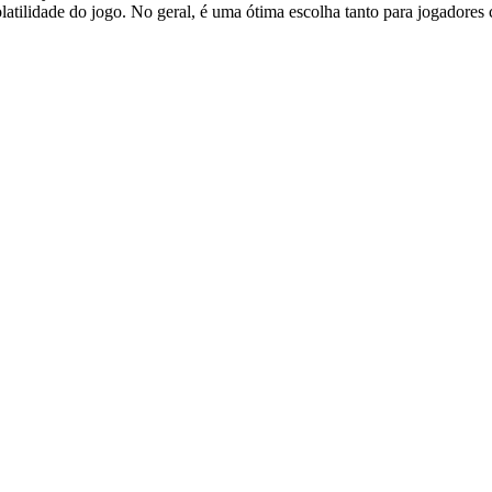
olatilidade do jogo. No geral, é uma ótima escolha tanto para jogadores