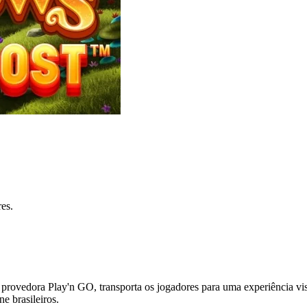
es.
provedora Play'n GO, transporta os jogadores para uma experiência v
e brasileiros.