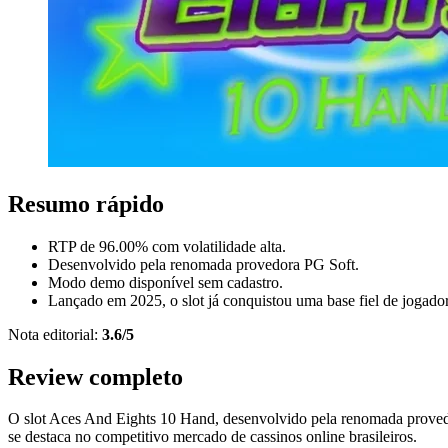
Resumo rápido
RTP de 96.00% com volatilidade alta.
Desenvolvido pela renomada provedora PG Soft.
Modo demo disponível sem cadastro.
Lançado em 2025, o slot já conquistou uma base fiel de jogador
Nota editorial:
3.6/5
Review completo
O slot Aces And Eights 10 Hand, desenvolvido pela renomada provedo
se destaca no competitivo mercado de cassinos online brasileiros.