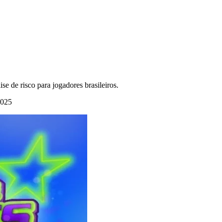
e de risco para jogadores brasileiros.
025