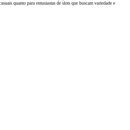
 casuais quanto para entusiastas de slots que buscam variedade e