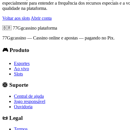
especialmente para entender a frequência dos recursos especiais e a v
qualidade na plataforma.
Voltar aos slots
Abrir conta
🇧🇷 77Ggcassino plataforma
77Ggcassino — Cassino online e apostas — pagando no Pix.
🎮
Produto
Esportes
Ao vivo
Slots
🛟
Suporte
Central de ajuda
Jogo responsável
Ouvidoria
📜
Legal
Termos