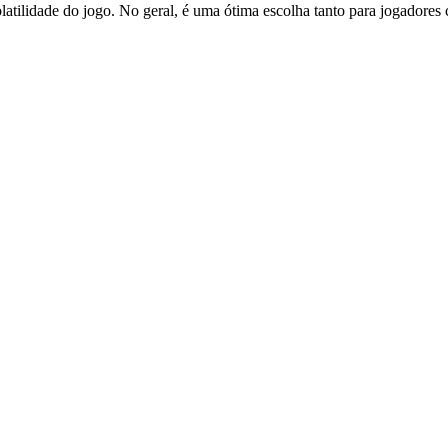
olatilidade do jogo. No geral, é uma ótima escolha tanto para jogadores