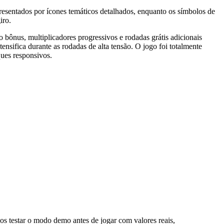
esentados por ícones temáticos detalhados, enquanto os símbolos de
iro.
ônus, multiplicadores progressivos e rodadas grátis adicionais
nsifica durante as rodadas de alta tensão. O jogo foi totalmente
ques responsivos.
 testar o modo demo antes de jogar com valores reais,