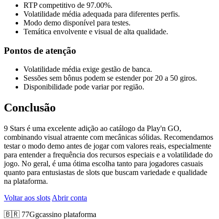
RTP competitivo de 97.00%.
Volatilidade média adequada para diferentes perfis.
Modo demo disponível para testes.
Temática envolvente e visual de alta qualidade.
Pontos de atenção
Volatilidade média exige gestão de banca.
Sessões sem bônus podem se estender por 20 a 50 giros.
Disponibilidade pode variar por região.
Conclusão
9 Stars é uma excelente adição ao catálogo da Play'n GO,
combinando visual atraente com mecânicas sólidas. Recomendamos
testar o modo demo antes de jogar com valores reais, especialmente
para entender a frequência dos recursos especiais e a volatilidade do
jogo. No geral, é uma ótima escolha tanto para jogadores casuais
quanto para entusiastas de slots que buscam variedade e qualidade
na plataforma.
Voltar aos slots
Abrir conta
🇧🇷 77Ggcassino plataforma