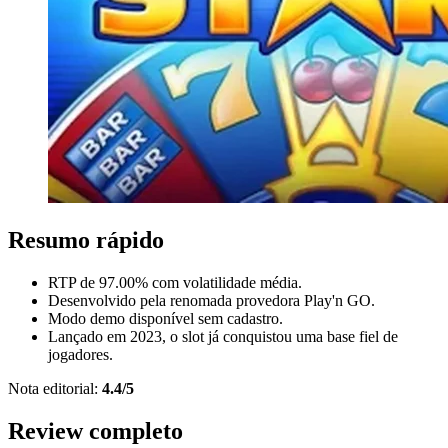
Resumo rápido
RTP de 97.00% com volatilidade média.
Desenvolvido pela renomada provedora Play'n GO.
Modo demo disponível sem cadastro.
Lançado em 2023, o slot já conquistou uma base fiel de
jogadores.
Nota editorial:
4.4/5
Review completo