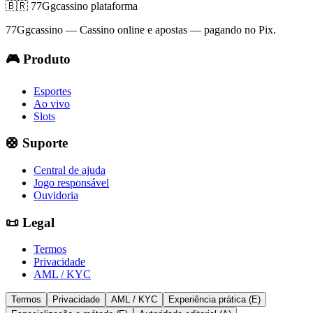
🇧🇷 77Ggcassino plataforma
77Ggcassino — Cassino online e apostas — pagando no Pix.
🎮
Produto
Esportes
Ao vivo
Slots
🛟
Suporte
Central de ajuda
Jogo responsável
Ouvidoria
📜
Legal
Termos
Privacidade
AML / KYC
Termos
Privacidade
AML / KYC
Experiência prática (E)