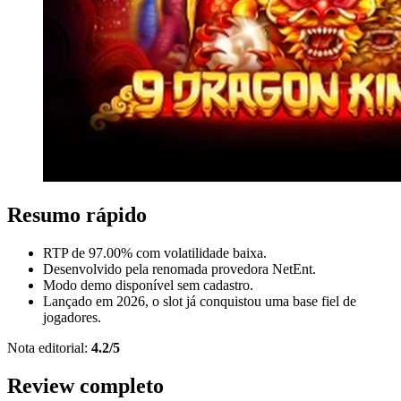
Resumo rápido
RTP de 97.00% com volatilidade baixa.
Desenvolvido pela renomada provedora NetEnt.
Modo demo disponível sem cadastro.
Lançado em 2026, o slot já conquistou uma base fiel de
jogadores.
Nota editorial:
4.2/5
Review completo