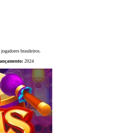
jogadores brasileiros.
ançamento:
2024