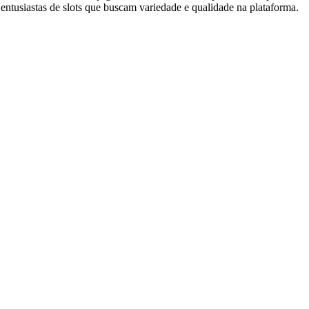
 entusiastas de slots que buscam variedade e qualidade na plataforma.