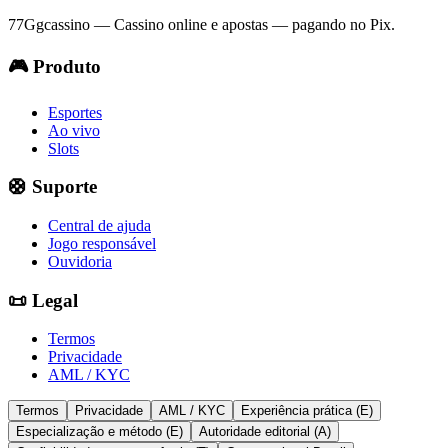
77Ggcassino — Cassino online e apostas — pagando no Pix.
🎮
Produto
Esportes
Ao vivo
Slots
🛟
Suporte
Central de ajuda
Jogo responsável
Ouvidoria
📜
Legal
Termos
Privacidade
AML / KYC
Termos
Privacidade
AML / KYC
Experiência prática (E)
Especialização e método (E)
Autoridade editorial (A)