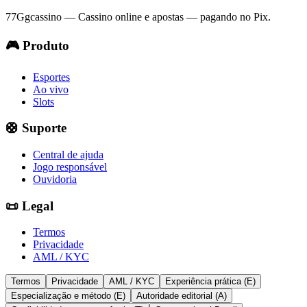
77Ggcassino — Cassino online e apostas — pagando no Pix.
🎮
Produto
Esportes
Ao vivo
Slots
🛟
Suporte
Central de ajuda
Jogo responsável
Ouvidoria
📜
Legal
Termos
Privacidade
AML / KYC
Termos
Privacidade
AML / KYC
Experiência prática (E)
Especialização e método (E)
Autoridade editorial (A)