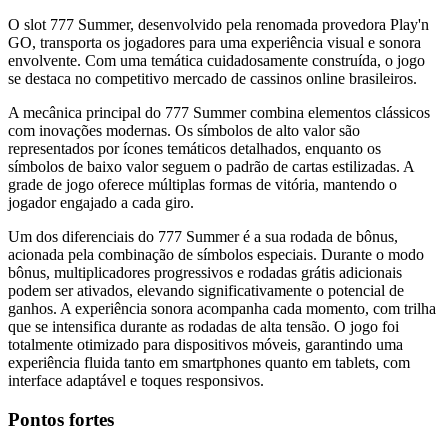
O slot 777 Summer, desenvolvido pela renomada provedora Play'n
GO, transporta os jogadores para uma experiência visual e sonora
envolvente. Com uma temática cuidadosamente construída, o jogo
se destaca no competitivo mercado de cassinos online brasileiros.
A mecânica principal do 777 Summer combina elementos clássicos
com inovações modernas. Os símbolos de alto valor são
representados por ícones temáticos detalhados, enquanto os
símbolos de baixo valor seguem o padrão de cartas estilizadas. A
grade de jogo oferece múltiplas formas de vitória, mantendo o
jogador engajado a cada giro.
Um dos diferenciais do 777 Summer é a sua rodada de bônus,
acionada pela combinação de símbolos especiais. Durante o modo
bônus, multiplicadores progressivos e rodadas grátis adicionais
podem ser ativados, elevando significativamente o potencial de
ganhos. A experiência sonora acompanha cada momento, com trilha
que se intensifica durante as rodadas de alta tensão. O jogo foi
totalmente otimizado para dispositivos móveis, garantindo uma
experiência fluida tanto em smartphones quanto em tablets, com
interface adaptável e toques responsivos.
Pontos fortes