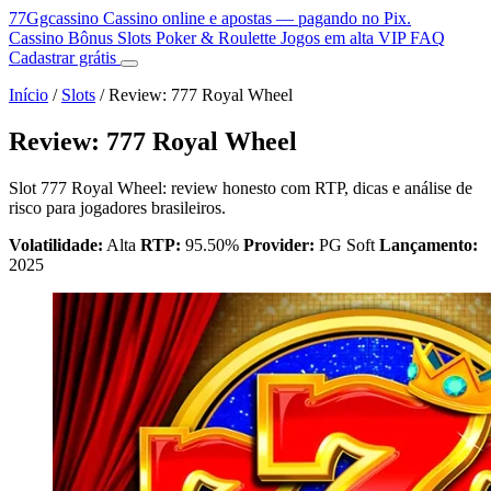
77Ggcassino
Cassino online e apostas — pagando no Pix.
Cassino
Bônus
Slots
Poker & Roulette
Jogos em alta
VIP
FAQ
Cadastrar grátis
Início
/
Slots
/
Review: 777 Royal Wheel
Review: 777 Royal Wheel
Slot 777 Royal Wheel: review honesto com RTP, dicas e análise de
risco para jogadores brasileiros.
Volatilidade:
Alta
RTP:
95.50%
Provider:
PG Soft
Lançamento:
2025