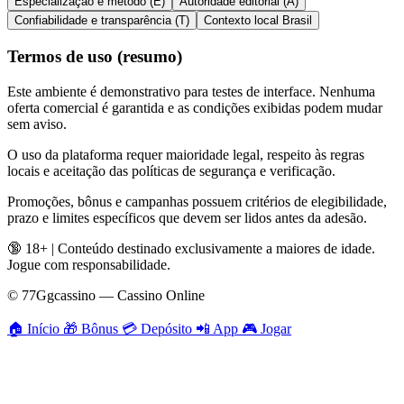
Especialização e método (E)
Autoridade editorial (A)
Confiabilidade e transparência (T)
Contexto local Brasil
Termos de uso (resumo)
Este ambiente é demonstrativo para testes de interface. Nenhuma
oferta comercial é garantida e as condições exibidas podem mudar
sem aviso.
O uso da plataforma requer maioridade legal, respeito às regras
locais e aceitação das políticas de segurança e verificação.
Promoções, bônus e campanhas possuem critérios de elegibilidade,
prazo e limites específicos que devem ser lidos antes da adesão.
🔞 18+ | Conteúdo destinado exclusivamente a maiores de idade.
Jogue com responsabilidade.
© 77Ggcassino — Cassino Online
🏠
Início
🎁
Bônus
💳
Depósito
📲
App
🎮
Jogar