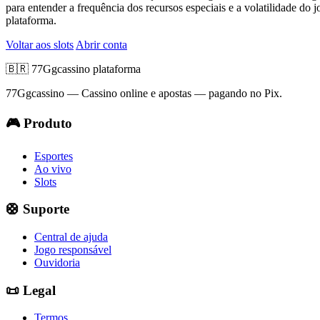
para entender a frequência dos recursos especiais e a volatilidade do
plataforma.
Voltar aos slots
Abrir conta
🇧🇷 77Ggcassino plataforma
77Ggcassino — Cassino online e apostas — pagando no Pix.
🎮
Produto
Esportes
Ao vivo
Slots
🛟
Suporte
Central de ajuda
Jogo responsável
Ouvidoria
📜
Legal
Termos