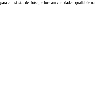
 para entusiastas de slots que buscam variedade e qualidade na