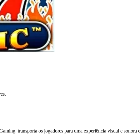
es.
aming, transporta os jogadores para uma experiência visual e sonora 