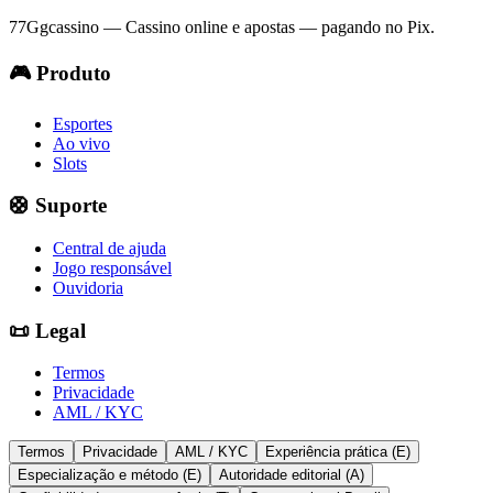
77Ggcassino — Cassino online e apostas — pagando no Pix.
🎮
Produto
Esportes
Ao vivo
Slots
🛟
Suporte
Central de ajuda
Jogo responsável
Ouvidoria
📜
Legal
Termos
Privacidade
AML / KYC
Termos
Privacidade
AML / KYC
Experiência prática (E)
Especialização e método (E)
Autoridade editorial (A)