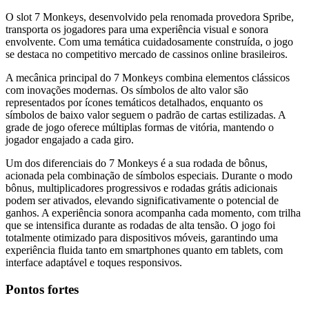
O slot 7 Monkeys, desenvolvido pela renomada provedora Spribe,
transporta os jogadores para uma experiência visual e sonora
envolvente. Com uma temática cuidadosamente construída, o jogo
se destaca no competitivo mercado de cassinos online brasileiros.
A mecânica principal do 7 Monkeys combina elementos clássicos
com inovações modernas. Os símbolos de alto valor são
representados por ícones temáticos detalhados, enquanto os
símbolos de baixo valor seguem o padrão de cartas estilizadas. A
grade de jogo oferece múltiplas formas de vitória, mantendo o
jogador engajado a cada giro.
Um dos diferenciais do 7 Monkeys é a sua rodada de bônus,
acionada pela combinação de símbolos especiais. Durante o modo
bônus, multiplicadores progressivos e rodadas grátis adicionais
podem ser ativados, elevando significativamente o potencial de
ganhos. A experiência sonora acompanha cada momento, com trilha
que se intensifica durante as rodadas de alta tensão. O jogo foi
totalmente otimizado para dispositivos móveis, garantindo uma
experiência fluida tanto em smartphones quanto em tablets, com
interface adaptável e toques responsivos.
Pontos fortes