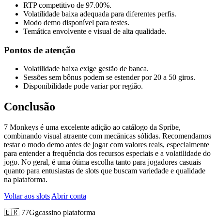
RTP competitivo de 97.00%.
Volatilidade baixa adequada para diferentes perfis.
Modo demo disponível para testes.
Temática envolvente e visual de alta qualidade.
Pontos de atenção
Volatilidade baixa exige gestão de banca.
Sessões sem bônus podem se estender por 20 a 50 giros.
Disponibilidade pode variar por região.
Conclusão
7 Monkeys é uma excelente adição ao catálogo da Spribe,
combinando visual atraente com mecânicas sólidas. Recomendamos
testar o modo demo antes de jogar com valores reais, especialmente
para entender a frequência dos recursos especiais e a volatilidade do
jogo. No geral, é uma ótima escolha tanto para jogadores casuais
quanto para entusiastas de slots que buscam variedade e qualidade
na plataforma.
Voltar aos slots
Abrir conta
🇧🇷 77Ggcassino plataforma