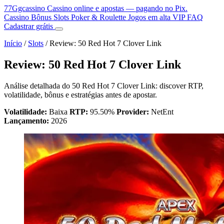
77Ggcassino
Cassino online e apostas — pagando no Pix.
Cassino
Bônus
Slots
Poker & Roulette
Jogos em alta
VIP
FAQ
Cadastrar grátis
Início
/
Slots
/
Review: 50 Red Hot 7 Clover Link
Review: 50 Red Hot 7 Clover Link
Análise detalhada do 50 Red Hot 7 Clover Link: discover RTP,
volatilidade, bônus e estratégias antes de apostar.
Volatilidade:
Baixa
RTP:
95.50%
Provider:
NetEnt
Lançamento:
2026