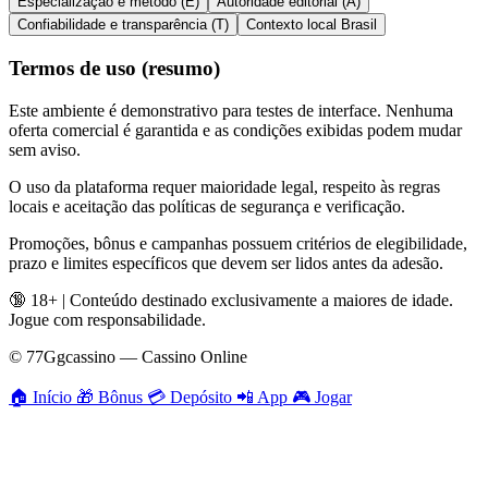
Especialização e método (E)
Autoridade editorial (A)
Confiabilidade e transparência (T)
Contexto local Brasil
Termos de uso (resumo)
Este ambiente é demonstrativo para testes de interface. Nenhuma
oferta comercial é garantida e as condições exibidas podem mudar
sem aviso.
O uso da plataforma requer maioridade legal, respeito às regras
locais e aceitação das políticas de segurança e verificação.
Promoções, bônus e campanhas possuem critérios de elegibilidade,
prazo e limites específicos que devem ser lidos antes da adesão.
🔞 18+ | Conteúdo destinado exclusivamente a maiores de idade.
Jogue com responsabilidade.
© 77Ggcassino — Cassino Online
🏠
Início
🎁
Bônus
💳
Depósito
📲
App
🎮
Jogar