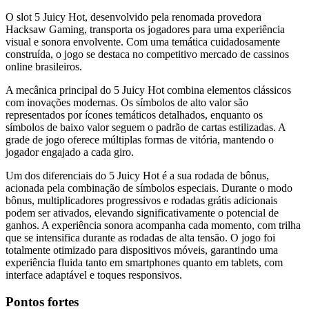
O slot 5 Juicy Hot, desenvolvido pela renomada provedora
Hacksaw Gaming, transporta os jogadores para uma experiência
visual e sonora envolvente. Com uma temática cuidadosamente
construída, o jogo se destaca no competitivo mercado de cassinos
online brasileiros.
A mecânica principal do 5 Juicy Hot combina elementos clássicos
com inovações modernas. Os símbolos de alto valor são
representados por ícones temáticos detalhados, enquanto os
símbolos de baixo valor seguem o padrão de cartas estilizadas. A
grade de jogo oferece múltiplas formas de vitória, mantendo o
jogador engajado a cada giro.
Um dos diferenciais do 5 Juicy Hot é a sua rodada de bônus,
acionada pela combinação de símbolos especiais. Durante o modo
bônus, multiplicadores progressivos e rodadas grátis adicionais
podem ser ativados, elevando significativamente o potencial de
ganhos. A experiência sonora acompanha cada momento, com trilha
que se intensifica durante as rodadas de alta tensão. O jogo foi
totalmente otimizado para dispositivos móveis, garantindo uma
experiência fluida tanto em smartphones quanto em tablets, com
interface adaptável e toques responsivos.
Pontos fortes