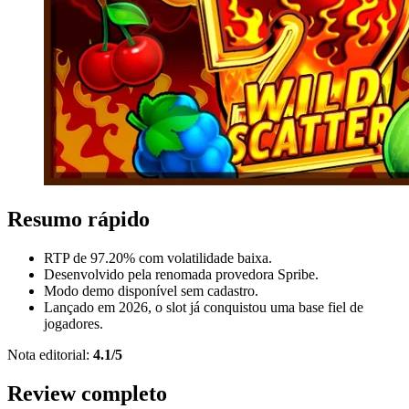
Resumo rápido
RTP de 97.20% com volatilidade baixa.
Desenvolvido pela renomada provedora Spribe.
Modo demo disponível sem cadastro.
Lançado em 2026, o slot já conquistou uma base fiel de
jogadores.
Nota editorial:
4.1/5
Review completo