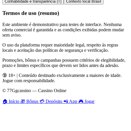
Confiabilidade e transparência (T)
Contexto local Brasil
Termos de uso (resumo)
Este ambiente é demonstrativo para testes de interface. Nenhuma
oferta comercial é garantida e as condições exibidas podem mudar
sem aviso.
O uso da plataforma requer maioridade legal, respeito às regras
locais e aceitação das políticas de segurança e verificação.
Promoções, bônus e campanhas possuem critérios de elegibilidade,
prazo e limites específicos que devem ser lidos antes da adesão.
🔞 18+ | Conteúdo destinado exclusivamente a maiores de idade.
Jogue com responsabilidade.
© 77Ggcassino — Cassino Online
🏠
Início
🎁
Bônus
💳
Depósito
📲
App
🎮
Jogar