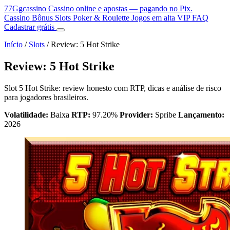
77Ggcassino
Cassino online e apostas — pagando no Pix.
Cassino
Bônus
Slots
Poker & Roulette
Jogos em alta
VIP
FAQ
Cadastrar grátis
Início
/
Slots
/
Review: 5 Hot Strike
Review: 5 Hot Strike
Slot 5 Hot Strike: review honesto com RTP, dicas e análise de risco
para jogadores brasileiros.
Volatilidade:
Baixa
RTP:
97.20%
Provider:
Spribe
Lançamento:
2026