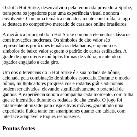
O slot 5 Hot Strike, desenvolvido pela renomada provedora Spribe,
transporta os jogadores para uma experiência visual e sonora
envolvente. Com uma temática cuidadosamente construída, o jogo
se destaca no competitivo mercado de cassinos online brasileiros.
A mecânica principal do 5 Hot Strike combina elementos clássicos
com inovações modernas. Os símbolos de alto valor são
representados por ícones temáticos detalhados, enquanto os
símbolos de baixo valor seguem o padrão de cartas estilizadas. A
grade de jogo oferece múltiplas formas de vitória, mantendo o
jogador engajado a cada giro.
Um dos diferenciais do 5 Hot Strike é a sua rodada de bônus,
acionada pela combinação de símbolos especiais. Durante o modo
bônus, multiplicadores progressivos e rodadas grátis adicionais
podem ser ativados, elevando significativamente o potencial de
ganhos. A experiência sonora acompanha cada momento, com trilha
que se intensifica durante as rodadas de alta tensão. O jogo foi
totalmente otimizado para dispositivos móveis, garantindo uma
experiência fluida tanto em smartphones quanto em tablets, com
interface adaptável e toques responsivos.
Pontos fortes