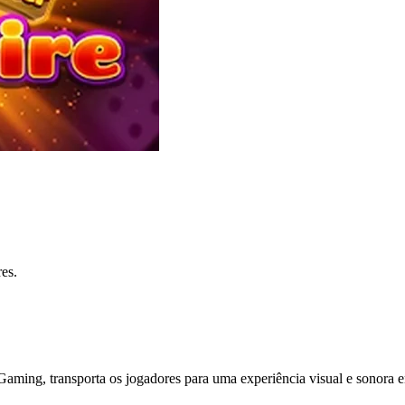
es.
aming, transporta os jogadores para uma experiência visual e sonora 