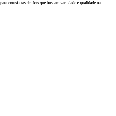
 para entusiastas de slots que buscam variedade e qualidade na