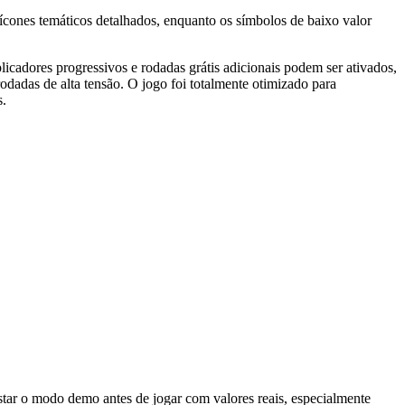
ícones temáticos detalhados, enquanto os símbolos de baixo valor
icadores progressivos e rodadas grátis adicionais podem ser ativados,
odadas de alta tensão. O jogo foi totalmente otimizado para
s.
ar o modo demo antes de jogar com valores reais, especialmente