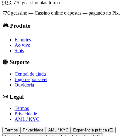
🇧🇷 77Ggcassino plataforma
77Ggcassino — Cassino online e apostas — pagando no Pix.
🎮
Produto
Esportes
Ao vivo
Slots
🛟
Suporte
Central de ajuda
Jogo responsável
Ouvidoria
📜
Legal
Termos
Privacidade
AML / KYC
Termos
Privacidade
AML / KYC
Experiência prática (E)