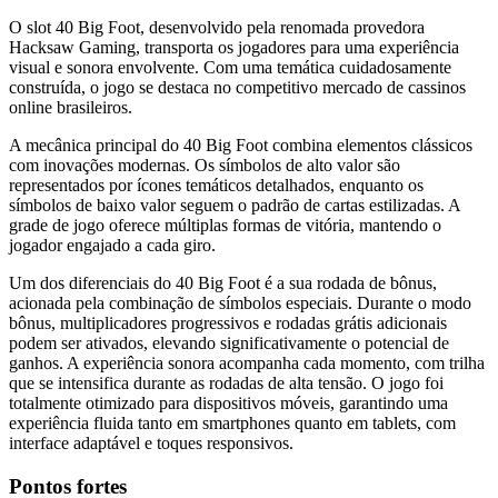
O slot 40 Big Foot, desenvolvido pela renomada provedora
Hacksaw Gaming, transporta os jogadores para uma experiência
visual e sonora envolvente. Com uma temática cuidadosamente
construída, o jogo se destaca no competitivo mercado de cassinos
online brasileiros.
A mecânica principal do 40 Big Foot combina elementos clássicos
com inovações modernas. Os símbolos de alto valor são
representados por ícones temáticos detalhados, enquanto os
símbolos de baixo valor seguem o padrão de cartas estilizadas. A
grade de jogo oferece múltiplas formas de vitória, mantendo o
jogador engajado a cada giro.
Um dos diferenciais do 40 Big Foot é a sua rodada de bônus,
acionada pela combinação de símbolos especiais. Durante o modo
bônus, multiplicadores progressivos e rodadas grátis adicionais
podem ser ativados, elevando significativamente o potencial de
ganhos. A experiência sonora acompanha cada momento, com trilha
que se intensifica durante as rodadas de alta tensão. O jogo foi
totalmente otimizado para dispositivos móveis, garantindo uma
experiência fluida tanto em smartphones quanto em tablets, com
interface adaptável e toques responsivos.
Pontos fortes