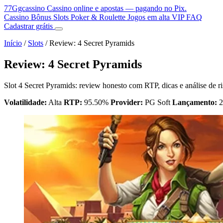
77Ggcassino
Cassino online e apostas — pagando no Pix.
Cassino
Bônus
Slots
Poker & Roulette
Jogos em alta
VIP
FAQ
Cadastrar grátis
Início
/
Slots
/
Review: 4 Secret Pyramids
Review: 4 Secret Pyramids
Slot 4 Secret Pyramids: review honesto com RTP, dicas e análise de ris
Volatilidade:
Alta
RTP:
95.50%
Provider:
PG Soft
Lançamento:
2