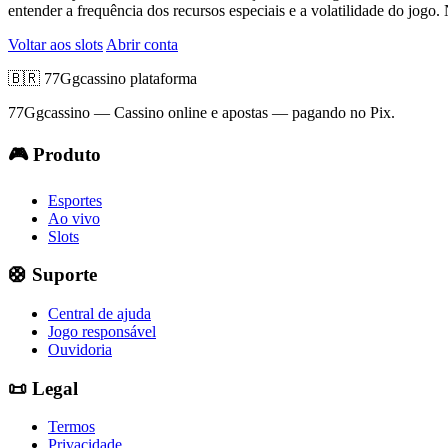
entender a frequência dos recursos especiais e a volatilidade do jogo
Voltar aos slots
Abrir conta
🇧🇷 77Ggcassino plataforma
77Ggcassino — Cassino online e apostas — pagando no Pix.
🎮
Produto
Esportes
Ao vivo
Slots
🛟
Suporte
Central de ajuda
Jogo responsável
Ouvidoria
📜
Legal
Termos
Privacidade