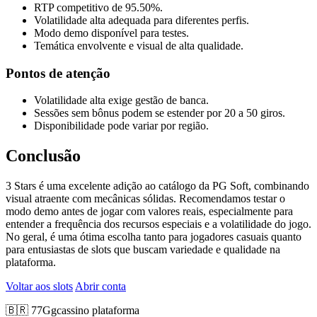
RTP competitivo de 95.50%.
Volatilidade alta adequada para diferentes perfis.
Modo demo disponível para testes.
Temática envolvente e visual de alta qualidade.
Pontos de atenção
Volatilidade alta exige gestão de banca.
Sessões sem bônus podem se estender por 20 a 50 giros.
Disponibilidade pode variar por região.
Conclusão
3 Stars é uma excelente adição ao catálogo da PG Soft, combinando
visual atraente com mecânicas sólidas. Recomendamos testar o
modo demo antes de jogar com valores reais, especialmente para
entender a frequência dos recursos especiais e a volatilidade do jogo.
No geral, é uma ótima escolha tanto para jogadores casuais quanto
para entusiastas de slots que buscam variedade e qualidade na
plataforma.
Voltar aos slots
Abrir conta
🇧🇷 77Ggcassino plataforma