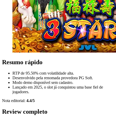
Resumo rápido
RTP de 95.50% com volatilidade alta.
Desenvolvido pela renomada provedora PG Soft.
Modo demo disponível sem cadastro.
Lançado em 2025, o slot já conquistou uma base fiel de
jogadores.
Nota editorial:
4.4/5
Review completo