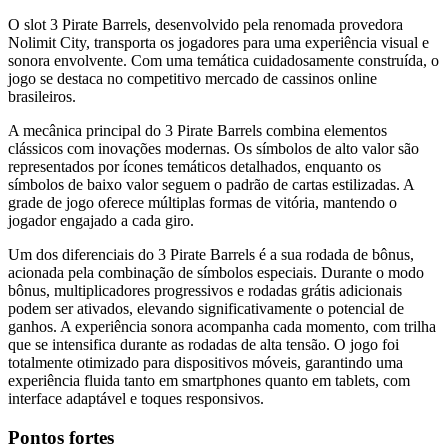
O slot 3 Pirate Barrels, desenvolvido pela renomada provedora
Nolimit City, transporta os jogadores para uma experiência visual e
sonora envolvente. Com uma temática cuidadosamente construída, o
jogo se destaca no competitivo mercado de cassinos online
brasileiros.
A mecânica principal do 3 Pirate Barrels combina elementos
clássicos com inovações modernas. Os símbolos de alto valor são
representados por ícones temáticos detalhados, enquanto os
símbolos de baixo valor seguem o padrão de cartas estilizadas. A
grade de jogo oferece múltiplas formas de vitória, mantendo o
jogador engajado a cada giro.
Um dos diferenciais do 3 Pirate Barrels é a sua rodada de bônus,
acionada pela combinação de símbolos especiais. Durante o modo
bônus, multiplicadores progressivos e rodadas grátis adicionais
podem ser ativados, elevando significativamente o potencial de
ganhos. A experiência sonora acompanha cada momento, com trilha
que se intensifica durante as rodadas de alta tensão. O jogo foi
totalmente otimizado para dispositivos móveis, garantindo uma
experiência fluida tanto em smartphones quanto em tablets, com
interface adaptável e toques responsivos.
Pontos fortes