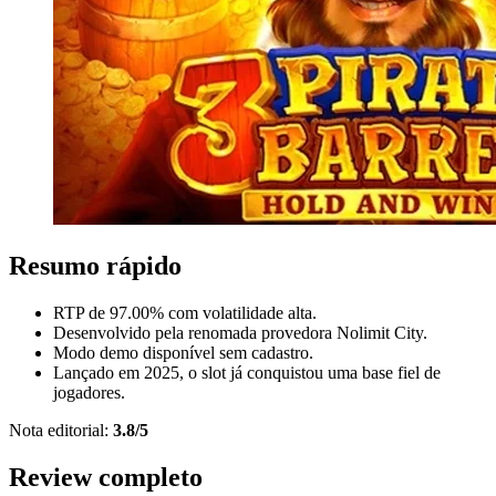
Resumo rápido
RTP de 97.00% com volatilidade alta.
Desenvolvido pela renomada provedora Nolimit City.
Modo demo disponível sem cadastro.
Lançado em 2025, o slot já conquistou uma base fiel de
jogadores.
Nota editorial:
3.8/5
Review completo