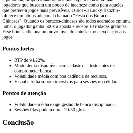
jogadores que buscam um pouco de incerteza como para aqueles
que preferem jogos mais previsíveis. O slot «3 Lucky Baozhu»
oferece um bônus adicional chamado "Festa dos Buracos-
Chineses". Quando os buracos-chineses são todos acertados em uma
linha, o jogador ganha 500x a aposta e recebe 10 rodadas gratuitas.
Esse bônus adiciona um novo nível de entusiasmo e excitação aos
jogos.
Pontos fortes
RTP de 94.22%.
Modo demo disponível sem cadastro — teste antes de
comprometer banca.
Volatilidade média com boa cadência de recursos.
Visual e trilha sonora imersivos para sessões no celular.
Pontos de atenção
Volatilidade média exige gestão de banca disciplinada.
Sessões frias podem durar 20-50 giros.
Conclusão