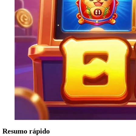
Resumo rápido