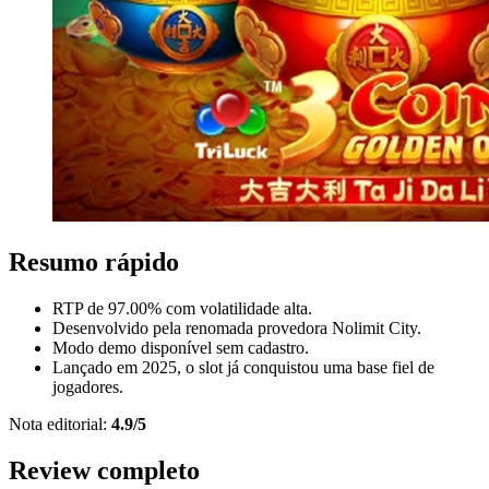
Resumo rápido
RTP de 97.00% com volatilidade alta.
Desenvolvido pela renomada provedora Nolimit City.
Modo demo disponível sem cadastro.
Lançado em 2025, o slot já conquistou uma base fiel de
jogadores.
Nota editorial:
4.9/5
Review completo