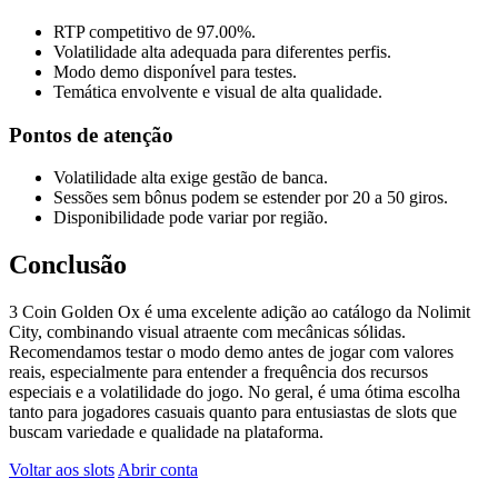
RTP competitivo de 97.00%.
Volatilidade alta adequada para diferentes perfis.
Modo demo disponível para testes.
Temática envolvente e visual de alta qualidade.
Pontos de atenção
Volatilidade alta exige gestão de banca.
Sessões sem bônus podem se estender por 20 a 50 giros.
Disponibilidade pode variar por região.
Conclusão
3 Coin Golden Ox é uma excelente adição ao catálogo da Nolimit
City, combinando visual atraente com mecânicas sólidas.
Recomendamos testar o modo demo antes de jogar com valores
reais, especialmente para entender a frequência dos recursos
especiais e a volatilidade do jogo. No geral, é uma ótima escolha
tanto para jogadores casuais quanto para entusiastas de slots que
buscam variedade e qualidade na plataforma.
Voltar aos slots
Abrir conta