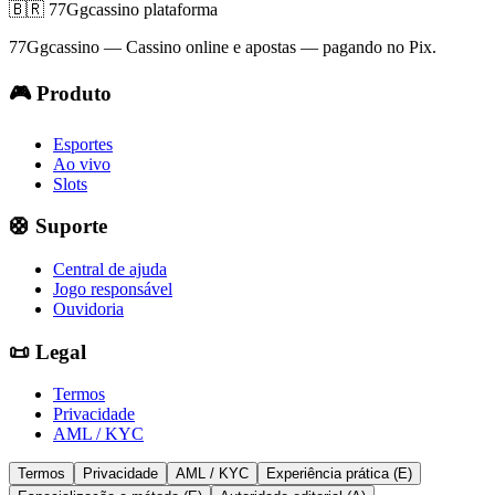
🇧🇷 77Ggcassino plataforma
77Ggcassino — Cassino online e apostas — pagando no Pix.
🎮
Produto
Esportes
Ao vivo
Slots
🛟
Suporte
Central de ajuda
Jogo responsável
Ouvidoria
📜
Legal
Termos
Privacidade
AML / KYC
Termos
Privacidade
AML / KYC
Experiência prática (E)