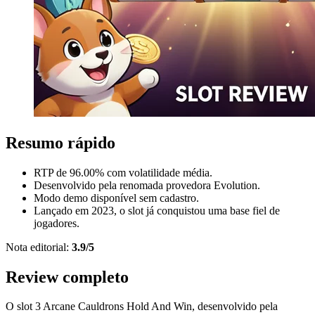
Resumo rápido
RTP de 96.00% com volatilidade média.
Desenvolvido pela renomada provedora Evolution.
Modo demo disponível sem cadastro.
Lançado em 2023, o slot já conquistou uma base fiel de
jogadores.
Nota editorial:
3.9/5
Review completo
O slot 3 Arcane Cauldrons Hold And Win, desenvolvido pela