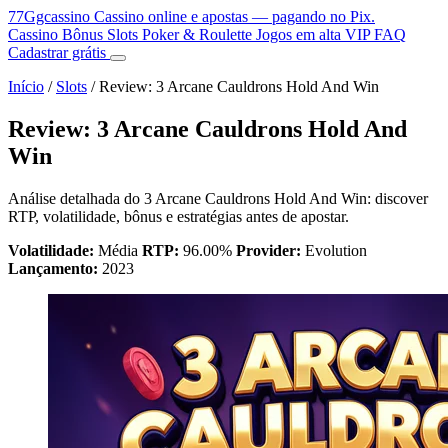
77Ggcassino
Cassino online e apostas — pagando no Pix.
Cassino
Bônus
Slots
Poker & Roulette
Jogos em alta
VIP
FAQ
Cadastrar grátis
Início
/
Slots
/
Review: 3 Arcane Cauldrons Hold And Win
Review: 3 Arcane Cauldrons Hold And
Win
Análise detalhada do 3 Arcane Cauldrons Hold And Win: discover
RTP, volatilidade, bônus e estratégias antes de apostar.
Volatilidade:
Média
RTP:
96.00%
Provider:
Evolution
Lançamento:
2023