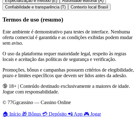
Especialização e método (E)
Autoridade editorial (A)
Confiabilidade e transparência (T)
Contexto local Brasil
Termos de uso (resumo)
Este ambiente é demonstrativo para testes de interface. Nenhuma
oferta comercial é garantida e as condições exibidas podem mudar
sem aviso.
O uso da plataforma requer maioridade legal, respeito às regras
locais e aceitação das políticas de segurança e verificação.
Promoções, bônus e campanhas possuem critérios de elegibilidade,
prazo e limites específicos que devem ser lidos antes da adesão.
🔞 18+ | Conteúdo destinado exclusivamente a maiores de idade.
Jogue com responsabilidade.
© 77Ggcassino — Cassino Online
🏠
Início
🎁
Bônus
💳
Depósito
📲
App
🎮
Jogar