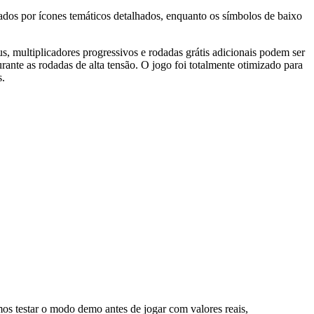
dos por ícones temáticos detalhados, enquanto os símbolos de baixo
 multiplicadores progressivos e rodadas grátis adicionais podem ser
ante as rodadas de alta tensão. O jogo foi totalmente otimizado para
s.
s testar o modo demo antes de jogar com valores reais,