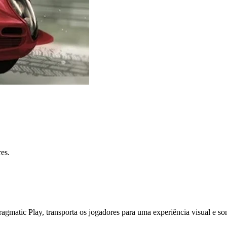
es.
agmatic Play, transporta os jogadores para uma experiência visual e s
.