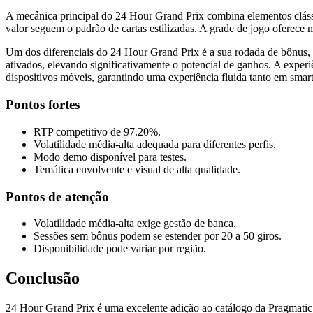
A mecânica principal do 24 Hour Grand Prix combina elementos clássi
valor seguem o padrão de cartas estilizadas. A grade de jogo oferece 
Um dos diferenciais do 24 Hour Grand Prix é a sua rodada de bônus, 
ativados, elevando significativamente o potencial de ganhos. A experi
dispositivos móveis, garantindo uma experiência fluida tanto em smar
Pontos fortes
RTP competitivo de 97.20%.
Volatilidade média-alta adequada para diferentes perfis.
Modo demo disponível para testes.
Temática envolvente e visual de alta qualidade.
Pontos de atenção
Volatilidade média-alta exige gestão de banca.
Sessões sem bônus podem se estender por 20 a 50 giros.
Disponibilidade pode variar por região.
Conclusão
24 Hour Grand Prix é uma excelente adição ao catálogo da Pragmatic