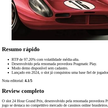
Resumo rápido
RTP de 97.20% com volatilidade média-alta.
Desenvolvido pela renomada provedora Pragmatic Play.
Modo demo disponível sem cadastro.
Lançado em 2024, o slot já conquistou uma base fiel de jogador
Nota editorial:
4.1/5
Review completo
O slot 24 Hour Grand Prix, desenvolvido pela renomada provedora Pr
jogo se destaca no competitivo mercado de cassinos online brasileiros