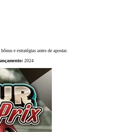
bônus e estratégias antes de apostar.
ançamento:
2024