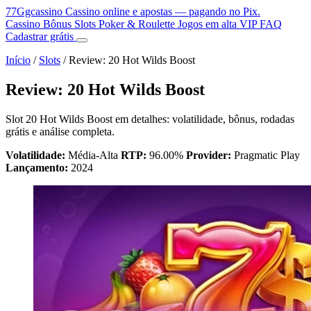
77Ggcassino
Cassino online e apostas — pagando no Pix.
Cassino
Bônus
Slots
Poker & Roulette
Jogos em alta
VIP
FAQ
Cadastrar grátis
Início
/
Slots
/
Review: 20 Hot Wilds Boost
Review: 20 Hot Wilds Boost
Slot 20 Hot Wilds Boost em detalhes: volatilidade, bônus, rodadas
grátis e análise completa.
Volatilidade:
Média-Alta
RTP:
96.00%
Provider:
Pragmatic Play
Lançamento:
2024