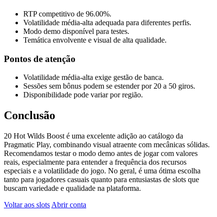
RTP competitivo de 96.00%.
Volatilidade média-alta adequada para diferentes perfis.
Modo demo disponível para testes.
Temática envolvente e visual de alta qualidade.
Pontos de atenção
Volatilidade média-alta exige gestão de banca.
Sessões sem bônus podem se estender por 20 a 50 giros.
Disponibilidade pode variar por região.
Conclusão
20 Hot Wilds Boost é uma excelente adição ao catálogo da
Pragmatic Play, combinando visual atraente com mecânicas sólidas.
Recomendamos testar o modo demo antes de jogar com valores
reais, especialmente para entender a frequência dos recursos
especiais e a volatilidade do jogo. No geral, é uma ótima escolha
tanto para jogadores casuais quanto para entusiastas de slots que
buscam variedade e qualidade na plataforma.
Voltar aos slots
Abrir conta