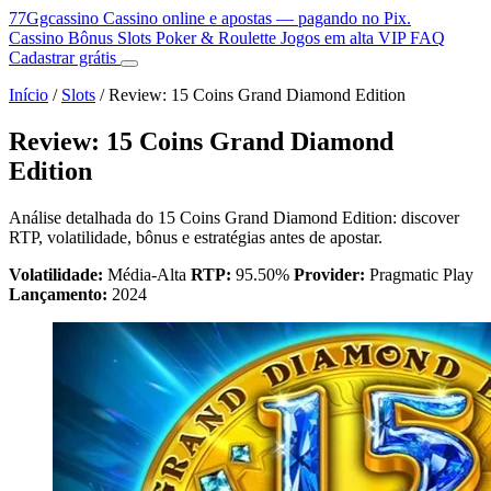
77Ggcassino
Cassino online e apostas — pagando no Pix.
Cassino
Bônus
Slots
Poker & Roulette
Jogos em alta
VIP
FAQ
Cadastrar grátis
Início
/
Slots
/
Review: 15 Coins Grand Diamond Edition
Review: 15 Coins Grand Diamond
Edition
Análise detalhada do 15 Coins Grand Diamond Edition: discover
RTP, volatilidade, bônus e estratégias antes de apostar.
Volatilidade:
Média-Alta
RTP:
95.50%
Provider:
Pragmatic Play
Lançamento:
2024