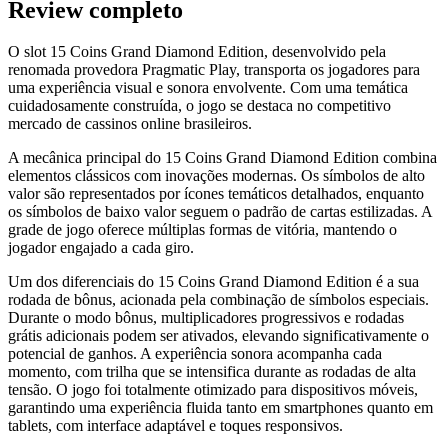
Review completo
O slot 15 Coins Grand Diamond Edition, desenvolvido pela
renomada provedora Pragmatic Play, transporta os jogadores para
uma experiência visual e sonora envolvente. Com uma temática
cuidadosamente construída, o jogo se destaca no competitivo
mercado de cassinos online brasileiros.
A mecânica principal do 15 Coins Grand Diamond Edition combina
elementos clássicos com inovações modernas. Os símbolos de alto
valor são representados por ícones temáticos detalhados, enquanto
os símbolos de baixo valor seguem o padrão de cartas estilizadas. A
grade de jogo oferece múltiplas formas de vitória, mantendo o
jogador engajado a cada giro.
Um dos diferenciais do 15 Coins Grand Diamond Edition é a sua
rodada de bônus, acionada pela combinação de símbolos especiais.
Durante o modo bônus, multiplicadores progressivos e rodadas
grátis adicionais podem ser ativados, elevando significativamente o
potencial de ganhos. A experiência sonora acompanha cada
momento, com trilha que se intensifica durante as rodadas de alta
tensão. O jogo foi totalmente otimizado para dispositivos móveis,
garantindo uma experiência fluida tanto em smartphones quanto em
tablets, com interface adaptável e toques responsivos.