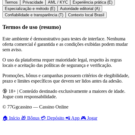
Termos
Privacidade
AML / KYC
Experiência prática (E)
Especialização e método (E)
Autoridade editorial (A)
Confiabilidade e transparência (T)
Contexto local Brasil
Termos de uso (resumo)
Este ambiente é demonstrativo para testes de interface. Nenhuma
oferta comercial é garantida e as condições exibidas podem mudar
sem aviso.
O uso da plataforma requer maioridade legal, respeito às regras
locais e aceitação das políticas de segurança e verificação.
Promoções, bônus e campanhas possuem critérios de elegibilidade,
prazo e limites específicos que devem ser lidos antes da adesão.
🔞 18+ | Conteúdo destinado exclusivamente a maiores de idade.
Jogue com responsabilidade.
© 77Ggcassino — Cassino Online
🏠
Início
🎁
Bônus
💳
Depósito
📲
App
🎮
Jogar