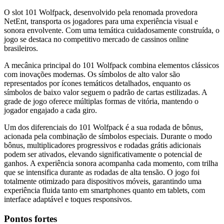
O slot 101 Wolfpack, desenvolvido pela renomada provedora
NetEnt, transporta os jogadores para uma experiência visual e
sonora envolvente. Com uma temática cuidadosamente construída, o
jogo se destaca no competitivo mercado de cassinos online
brasileiros.
A mecânica principal do 101 Wolfpack combina elementos clássicos
com inovações modernas. Os símbolos de alto valor são
representados por ícones temáticos detalhados, enquanto os
símbolos de baixo valor seguem o padrão de cartas estilizadas. A
grade de jogo oferece múltiplas formas de vitória, mantendo o
jogador engajado a cada giro.
Um dos diferenciais do 101 Wolfpack é a sua rodada de bônus,
acionada pela combinação de símbolos especiais. Durante o modo
bônus, multiplicadores progressivos e rodadas grátis adicionais
podem ser ativados, elevando significativamente o potencial de
ganhos. A experiência sonora acompanha cada momento, com trilha
que se intensifica durante as rodadas de alta tensão. O jogo foi
totalmente otimizado para dispositivos móveis, garantindo uma
experiência fluida tanto em smartphones quanto em tablets, com
interface adaptável e toques responsivos.
Pontos fortes