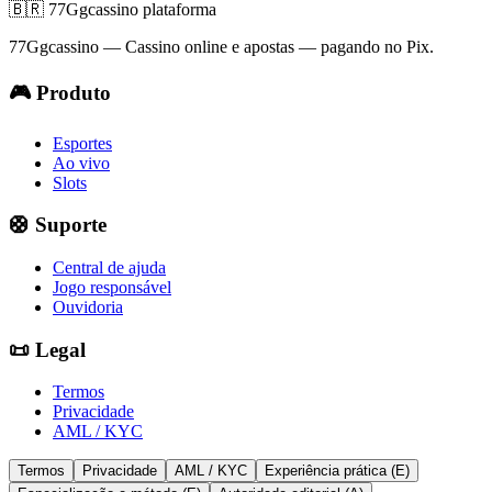
🇧🇷 77Ggcassino plataforma
77Ggcassino — Cassino online e apostas — pagando no Pix.
🎮
Produto
Esportes
Ao vivo
Slots
🛟
Suporte
Central de ajuda
Jogo responsável
Ouvidoria
📜
Legal
Termos
Privacidade
AML / KYC
Termos
Privacidade
AML / KYC
Experiência prática (E)