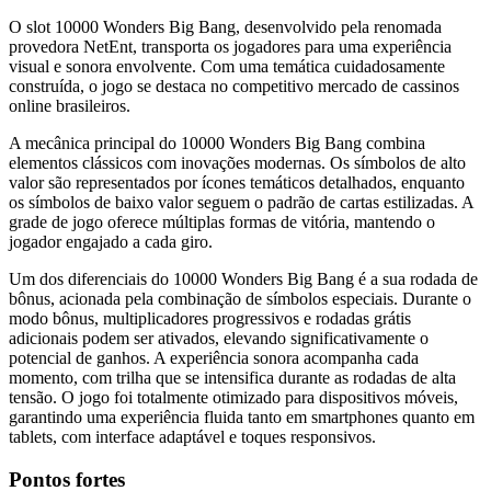
O slot 10000 Wonders Big Bang, desenvolvido pela renomada
provedora NetEnt, transporta os jogadores para uma experiência
visual e sonora envolvente. Com uma temática cuidadosamente
construída, o jogo se destaca no competitivo mercado de cassinos
online brasileiros.
A mecânica principal do 10000 Wonders Big Bang combina
elementos clássicos com inovações modernas. Os símbolos de alto
valor são representados por ícones temáticos detalhados, enquanto
os símbolos de baixo valor seguem o padrão de cartas estilizadas. A
grade de jogo oferece múltiplas formas de vitória, mantendo o
jogador engajado a cada giro.
Um dos diferenciais do 10000 Wonders Big Bang é a sua rodada de
bônus, acionada pela combinação de símbolos especiais. Durante o
modo bônus, multiplicadores progressivos e rodadas grátis
adicionais podem ser ativados, elevando significativamente o
potencial de ganhos. A experiência sonora acompanha cada
momento, com trilha que se intensifica durante as rodadas de alta
tensão. O jogo foi totalmente otimizado para dispositivos móveis,
garantindo uma experiência fluida tanto em smartphones quanto em
tablets, com interface adaptável e toques responsivos.
Pontos fortes