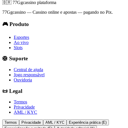
🇧🇷 77Ggcassino plataforma
77Ggcassino — Cassino online e apostas — pagando no Pix.
🎮
Produto
Esportes
Ao vivo
Slots
🛟
Suporte
Central de ajuda
Jogo responsável
Ouvidoria
📜
Legal
Termos
Privacidade
AML / KYC
Termos
Privacidade
AML / KYC
Experiência prática (E)