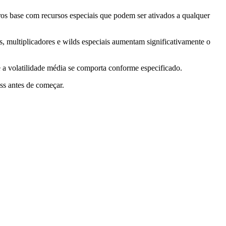
s base com recursos especiais que podem ser ativados a qualquer
s, multiplicadores e wilds especiais aumentam significativamente o
a volatilidade média se comporta conforme especificado.
ss antes de começar.