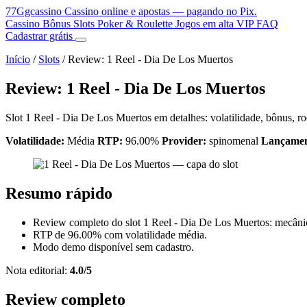
77Ggcassino
Cassino online e apostas — pagando no Pix.
Cassino
Bônus
Slots
Poker & Roulette
Jogos em alta
VIP
FAQ
Cadastrar grátis
Início
/
Slots
/
Review: 1 Reel - Dia De Los Muertos
Review: 1 Reel - Dia De Los Muertos
Slot 1 Reel - Dia De Los Muertos em detalhes: volatilidade, bônus, ro
Volatilidade:
Média
RTP:
96.00%
Provider:
spinomenal
Lançamen
Resumo rápido
Review completo do slot 1 Reel - Dia De Los Muertos: mecânic
RTP de 96.00% com volatilidade média.
Modo demo disponível sem cadastro.
Nota editorial:
4.0/5
Review completo