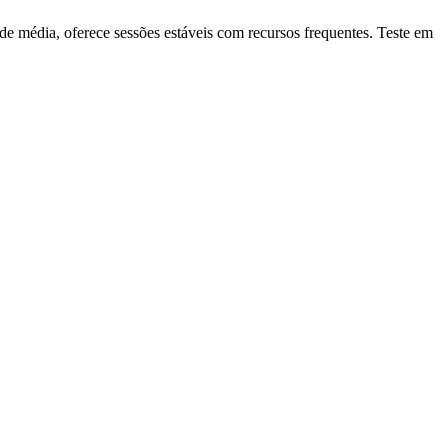
 média, oferece sessões estáveis com recursos frequentes. Teste em