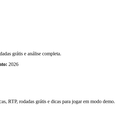
dadas grátis e análise completa.
to:
2026
as, RTP, rodadas grátis e dicas para jogar em modo demo.