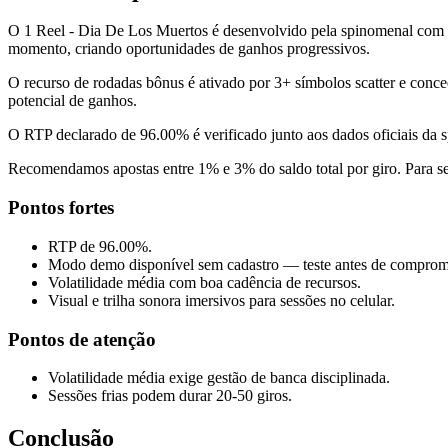
O 1 Reel - Dia De Los Muertos é desenvolvido pela spinomenal com R
momento, criando oportunidades de ganhos progressivos.
O recurso de rodadas bônus é ativado por 3+ símbolos scatter e conced
potencial de ganhos.
O RTP declarado de 96.00% é verificado junto aos dados oficiais da
Recomendamos apostas entre 1% e 3% do saldo total por giro. Para ses
Pontos fortes
RTP de 96.00%.
Modo demo disponível sem cadastro — teste antes de comprom
Volatilidade média com boa cadência de recursos.
Visual e trilha sonora imersivos para sessões no celular.
Pontos de atenção
Volatilidade média exige gestão de banca disciplinada.
Sessões frias podem durar 20-50 giros.
Conclusão